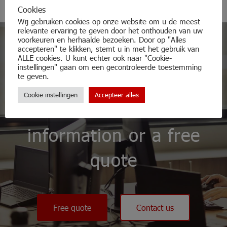
Cookies
Wij gebruiken cookies op onze website om u de meest
relevante ervaring te geven door het onthouden van uw
voorkeuren en herhaalde bezoeken. Door op "Alles
accepteren" te klikken, stemt u in met het gebruik van
ALLE cookies. U kunt echter ook naar "Cookie-
instellingen" gaan om een gecontroleerde toestemming
te geven.
Do not hesitate and
Cookie instellingen
Accepteer alles
contact us for more
information or a free
quote
Free quote
Contact us