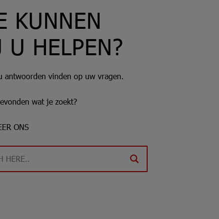
E KUNNEN
J U HELPEN?
 u antwoorden vinden op uw vragen.
gevonden wat je zoekt?
EER ONS