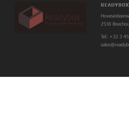
READYBOX
Hovesesteen
2530 Boechout
Tel:
+32 3 45
sales@readyb