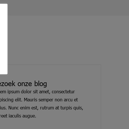
ezoek onze blog
em ipsum dolor sit amet, consectetur
piscing elit. Mauris semper non arcu et
ius. Nunc enim est, rutrum at turpis quis,
reet iaculis augue.