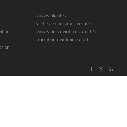
Caisses pliantes
Palettes en bois dur mesure
ation
Caisses bois maritime export SEI
Expedition maritime export
osion