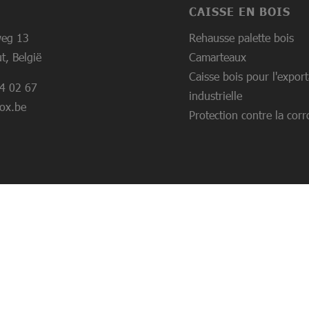
CAISSE EN BOIS
weg 13
Rehausse palette bois
, België
Camarteaux
Caisse bois pour l'export
4 02 67
industrielle
ox.be
Protection contre la corr