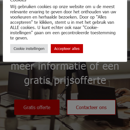
Wij gebruiken cookies op onze website om u de meest
relevante ervaring te geven door het onthouden van uw
voorkeuren en herhaalde bezoeken. Door op "Alles
accepteren" te klikken, stemt u in met het gebruik van
ALLE cookies. U kunt echter ook naar "Cookie-
instellingen" gaan om een gecontroleerde toestemming
Aarzel niet en
te geven.
contacteer ons voor
Cookie instellingen
Accepteer alles
meer informatie of een
gratis prijsofferte
Gratis offerte
Contacteer ons