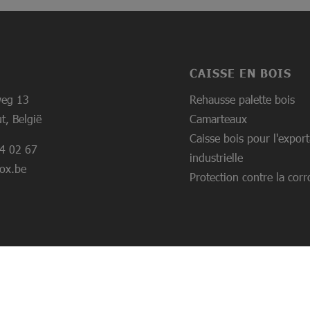
CAISSE EN BOIS
weg 13
Rehausse palette bois
, België
Camarteaux
Caisse bois pour l'export
4 02 67
industrielle
ox.be
Protection contre la corr