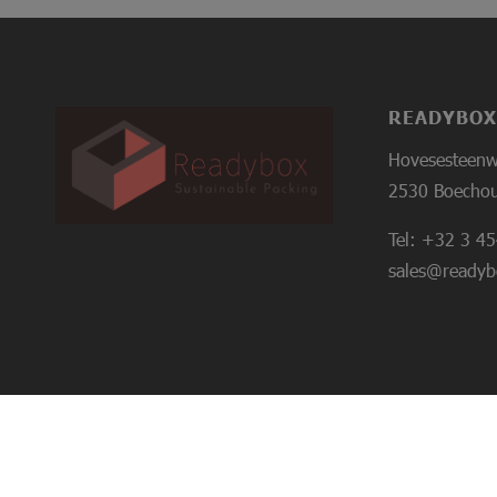
READYBOX
Hovesesteen
2530 Boechout
Tel:
+32 3 45
sales@readyb