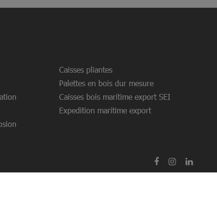
Caisses pliantes
Palettes en bois dur mesure
ation
Caisses bois maritime export SEI
Expedition maritime export
osion