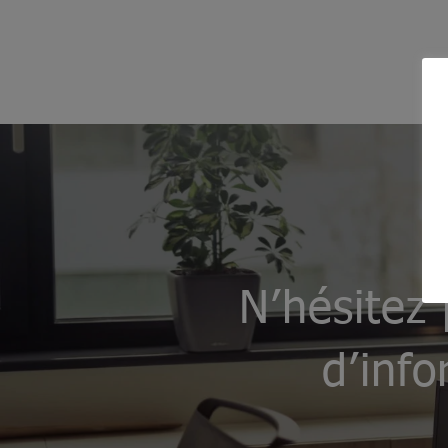
N’hésitez
d’info