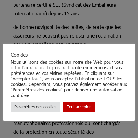
partenaire certifié SEI (Syndicat des Emballeurs
Internationaux) depuis 15 ans.
de bonne navigabilité des boîtes, de sorte que les
assureurs ne peuvent pas refuser une réclamation
pour un emballage non navigable.
Cookies
L’application de la norme SEI est également
Nous utilisons des cookies sur notre site Web pour vous
indiquée sur la boîte. Voir aussi le lien sur notre
offrir l'expérience la plus pertinente en mémorisant vos
préférences et vos visites répétées. En cliquant sur
site internet :
http://www.tpl.be/global-project-
"Accepter tout", vous acceptez l'utilisation de TOUS les
services/marine-insurance
.
cookies. Cependant, vous pouvez également accéder aux
"Paramètres des cookies" pour donner une autorisation
contrôlée.
décoloration, l’oxydation, etc. C’est pourquoi la
fabrication de ces caisses maritimes est sur mesure.
Paramètres des cookies
Tout accepter
Elle est réalisée par des emballeurs et
manutentionaires professionnels qui sont chargés
de la protection en toute sécurité des