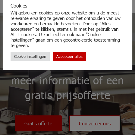
Cookies
Wij gebruiken cookies op onze website om u de meest
relevante ervaring te geven door het onthouden van uw
voorkeuren en herhaalde bezoeken. Door op "Alles
accepteren" te klikken, stemt u in met het gebruik van
ALLE cookies. U kunt echter ook naar "Cookie-
instellingen" gaan om een gecontroleerde toestemming
te geven.
Aarzel niet en
Cookie instellingen
Accepteer alles
contacteer ons voor
meer informatie of een
gratis prijsofferte
Gratis offerte
Contacteer ons