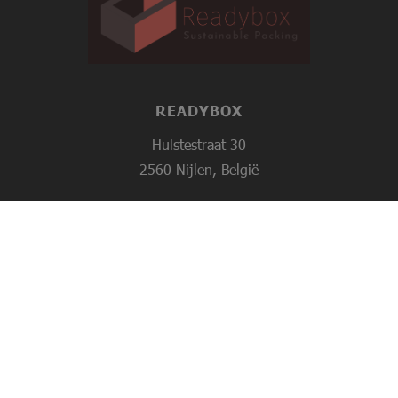
READYBOX
Hulstestraat 30
2560 Nijlen, België
Tel:
+32 3 454 02 67
sales@readybox.be
© Readybox 2026 –
Webdesign Webit