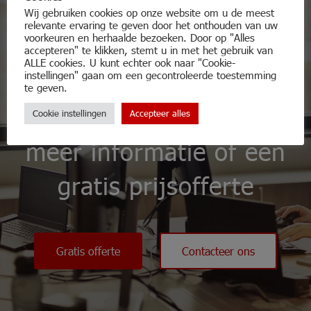
Wij gebruiken cookies op onze website om u de meest
relevante ervaring te geven door het onthouden van uw
voorkeuren en herhaalde bezoeken. Door op "Alles
accepteren" te klikken, stemt u in met het gebruik van
ALLE cookies. U kunt echter ook naar "Cookie-
instellingen" gaan om een gecontroleerde toestemming
Aarzel niet en
te geven.
contacteer ons voor
Cookie instellingen
Accepteer alles
meer informatie of een
gratis prijsofferte
Gratis offerte
Contacteer ons