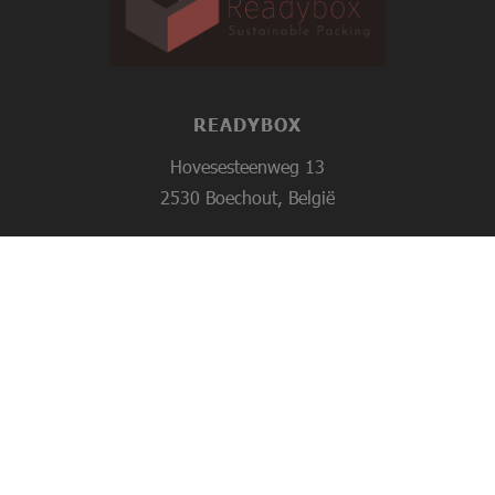
READYBOX
Hovesesteenweg 13
2530 Boechout, België
Tel:
+32 3 454 02 67
sales@readybox.be
© Readybox 2026 –
Webdesign Webit
Privacy Policy
|
Cookiebeleid