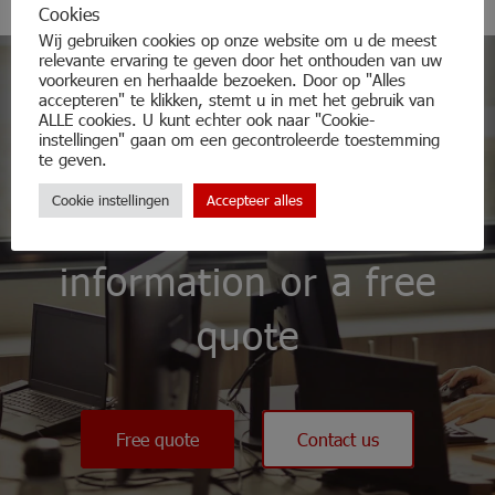
Cookies
Wij gebruiken cookies op onze website om u de meest
relevante ervaring te geven door het onthouden van uw
voorkeuren en herhaalde bezoeken. Door op "Alles
accepteren" te klikken, stemt u in met het gebruik van
ALLE cookies. U kunt echter ook naar "Cookie-
instellingen" gaan om een gecontroleerde toestemming
te geven.
Do not hesitate and
Cookie instellingen
Accepteer alles
contact us for more
information or a free
quote
Free quote
Contact us